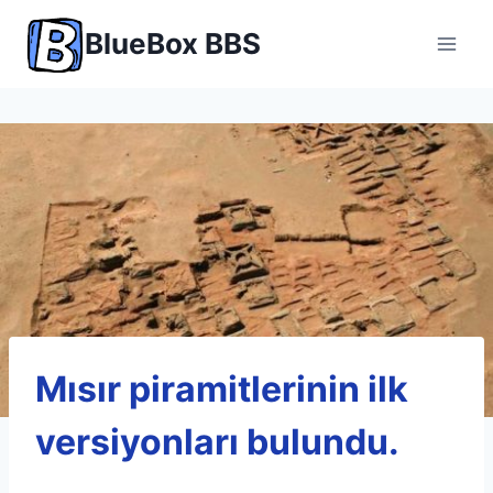
Skip
BlueBox BBS
to
content
Mısır piramitlerinin ilk
versiyonları bulundu.