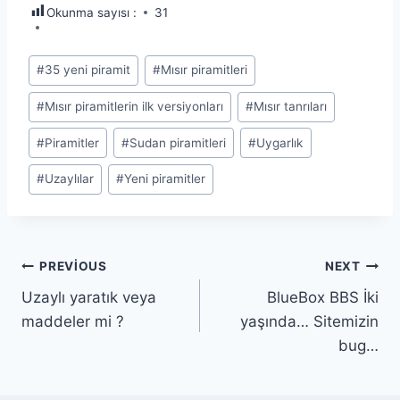
Okunma sayısı :
31
Post
#
35 yeni piramit
#
Mısır piramitleri
Tags:
#
Mısır piramitlerin ilk versiyonları
#
Mısır tanrıları
#
Piramitler
#
Sudan piramitleri
#
Uygarlık
#
Uzaylılar
#
Yeni piramitler
Yazı
PREVIOUS
NEXT
Uzaylı yaratık veya
BlueBox BBS İki
gezinmesi
maddeler mi ?
yaşında… Sitemizin
bug…