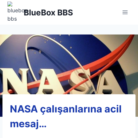
Skip
BlueBox BBS
to
content
NASA çalışanlarına acil
mesaj…