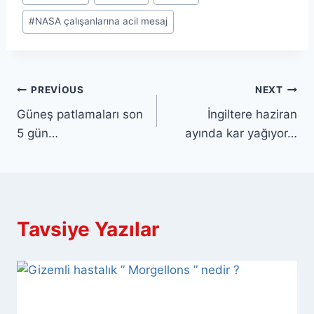
Tags:
#
NASA çalışanlarına acil mesaj
Yazı
PREVIOUS
NEXT
Güneş patlamaları son
İngiltere haziran
gezinmesi
5 gün…
ayında kar yağıyor…
Tavsiye Yazılar