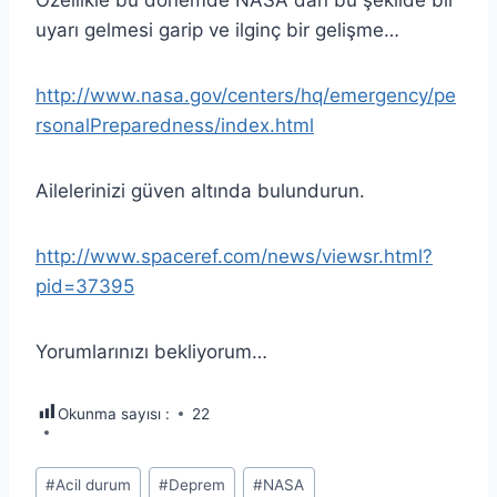
uyarı gelmesi garip ve ilginç bir gelişme…
http://www.nasa.gov/centers/hq/emergency/pe
rsonalPreparedness/index.html
Ailelerinizi güven altında bulundurun.
http://www.spaceref.com/news/viewsr.html?
pid=37395
Yorumlarınızı bekliyorum…
Okunma sayısı :
22
Post
#
Acil durum
#
Deprem
#
NASA