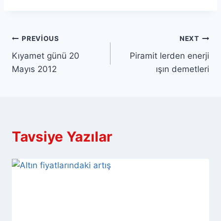
Yazı
PREVIOUS
NEXT
Kıyamet günü 20
Piramit lerden enerji
gezinmesi
Mayıs 2012
ışın demetleri
Tavsiye Yazılar