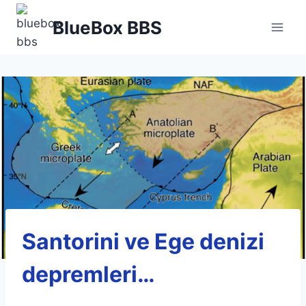
Skip
BlueBox BBS
to
content
Santorini ve Ege denizi
depremleri…