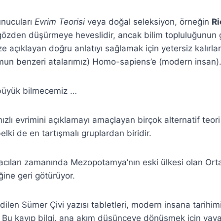
unucuları
Evrim Teorisi
veya doğal seleksiyon, örneğin
Ri
yi gözden düşürmeye heveslidir, ancak bilim topluluğunun 
ize açıklayan doğru anlatıyı sağlamak için yetersiz kalırla
mun benzeri atalarımız) Homo-sapiens’e (modern insan)
 büyük bilmecemiz …
ızlı evrimini açıklamayı amaçlayan birçok alternatif teori
elki de en tartışmalı gruplardan biridir.
macıları zamanında Mezopotamya’nın eski ülkesi olan Ort
ine geri götürüyor.
edilen Sümer Çivi yazısı tabletleri, modern insana tarihi
r. Bu kayıp bilgi, ana akım düşünceye dönüşmek için yav