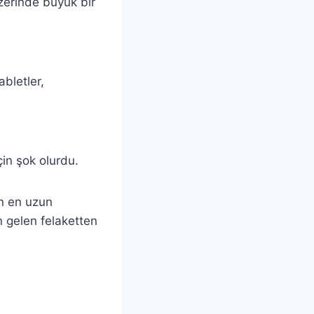
üzerinde büyük bir
bletler,
in şok olurdu.
en en uzun
n gelen felaketten