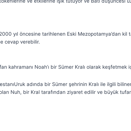
kökenlerine ve etkilerine ışık tutuyor ve Batı düşüncesi 
 2000 yıl öncesine tarihlenen Eski Mezopotamya’dan kil ta
e cevap verebilir.
an kahramanı Noah’ı bir Sümer Kralı olarak keşfetmek iç
stanıUruk adında bir Sümer şehrinin Kralı ile ilgili bilin
olan Nuh, bir Kral tarafından ziyaret edilir ve büyük tufa