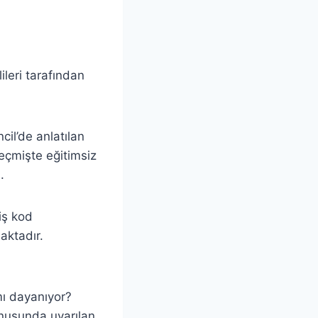
ileri tarafından
il’de anlatılan
Geçmişte eğitimsiz
.
iş kod
aktadır.
mı dayanıyor?
onusunda uyarılan