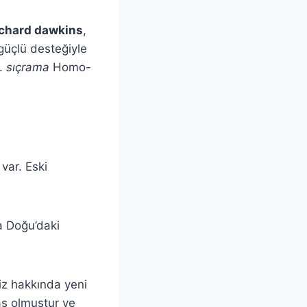
chard dawkins
,
güçlü desteğiyle
r.
sıçrama
Homo-
.
 var. Eski
a Doğu’daki
miz hakkında yeni
aş olmuştur ve