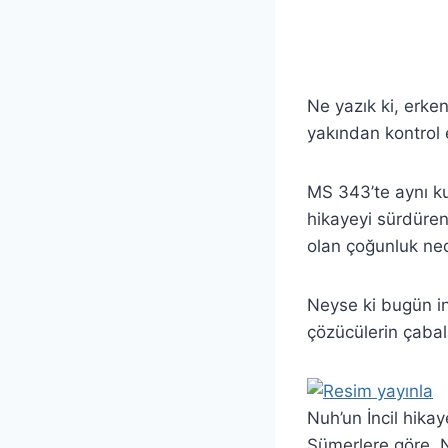
Ne yazık ki, erken
yakından kontrol e
MS 343’te aynı ku
hikayeyi sürdüren 
olan çoğunluk nede
Neyse ki bugün in
çözücülerin çabala
Nuh’un İncil hika
Sümerlere göre, N