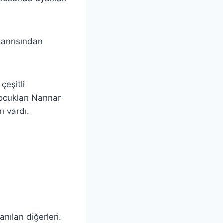
 tanrısından
çeşitli
çocukları Nannar
ı vardı.
nılan diğerleri.