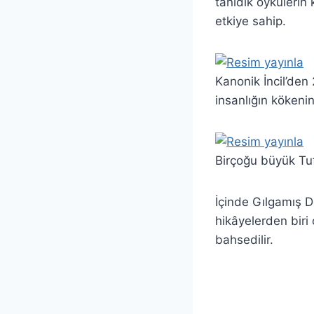
tanıdık öykülerin 
etkiye sahip.
Kanonik İncil’den
insanlığın kökenin
Birçoğu büyük Tuf
İçinde Gılgamış De
hikâyelerden biri 
bahsedilir.