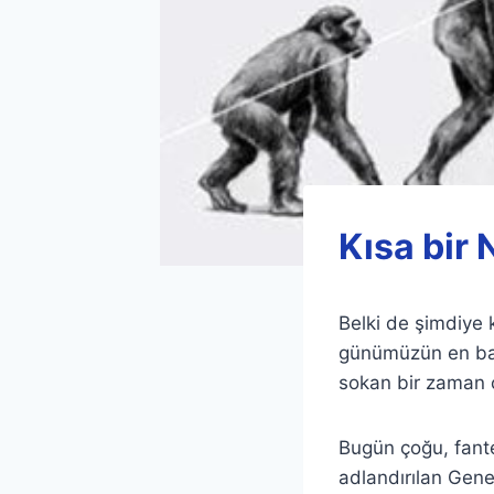
Kısa bir 
Belki de şimdiye k
günümüzün en bask
sokan bir zaman çi
Bugün çoğu, fante
adlandırılan Genes