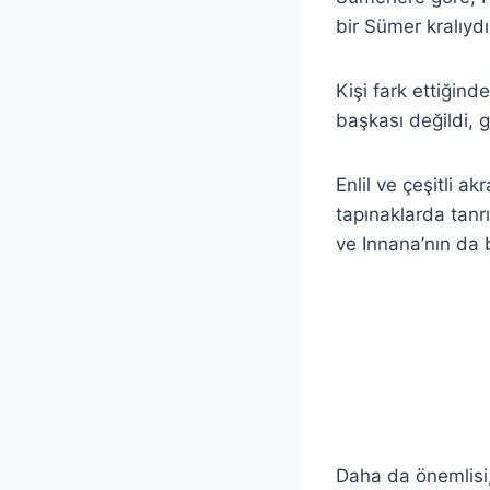
bir Sümer kralıydı
Kişi fark ettiğind
başkası değildi, g
Enlil ve çeşitli a
tapınaklarda tanr
ve Innana’nın da b
Daha da önemlisi,