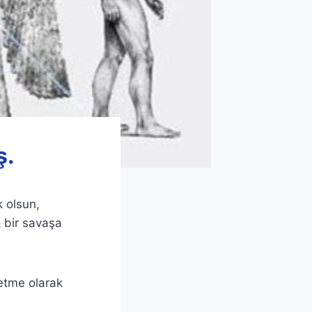
ş.
k olsun,
 bir savaşa
etme olarak