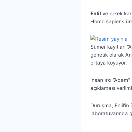
Enlil
ve erkek kar
Homo sapiens üret
Sümer kayıtları “
genetik olarak An
ortaya koyuyor.
İnsan ırkı “Adam” 
açıklaması verilmiş
Duruşma, Enlil’in
laboratuvarında ge