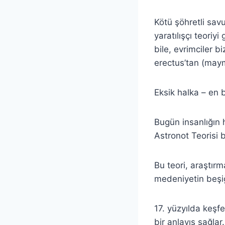
Kötü şöhretli sav
yaratılışçı teori
bile, evrimciler b
erectus’tan (may
Eksik halka – en
Bugün insanlığın h
Astronot Teorisi b
Bu teori, araştır
medeniyetin beşiğ
17. yüzyılda keşf
bir anlayış sağla