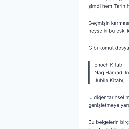
şimdi hem Tarih 
Geçmişin karmaşık 
neyse ki bu eski k
Gibi komut dosyal
Enoch Kitabı
Nag Hamadi İnc
Jübile Kitabı,
… diğer tarihsel m
genişletmeye yard
Bu belgelerin birç