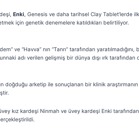
deşi,
Enki
, Genesis ve daha tarihsel Clay Tablet’lerde ilke
mek için genetik denemelere katıldıkları belirtiliyor.
Adem” ve “Havva” nın “Tanrı” tarafından yaratılmadığını,
unnaki adı verilen gelişmiş bir dünya dışı ırk tarafından
ın doğduğu arketip ile sonuçlanan bir klinik araştırmanın ç
tir.
 üvey kız kardeşi Ninmah ve üvey kardeşi Enki tarafından 
rçekleştirildi.