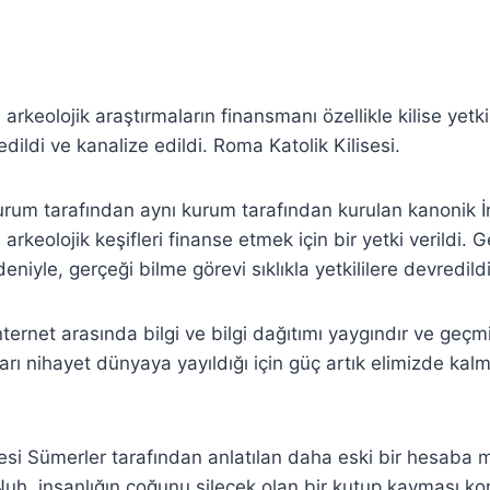
 arkeolojik araştırmaların finansmanı özellikle kilise yetkil
dildi ve kanalize edildi. Roma Katolik Kilisesi.
rum tarafından aynı kurum tarafından kurulan kanonik İnc
arkeolojik keşifleri finanse etmek için bir yetki verildi. 
niyle, gerçeği bilme görevi sıklıkla yetkililere devredildi
ternet arasında bilgi ve bilgi dağıtımı yaygındır ve geçm
rı nihayet dünyaya yayıldığı için güç artık elimizde kalm
yesi Sümerler tarafından anlatılan daha eski bir hesaba 
uh, insanlığın çoğunu silecek olan bir kutup kayması k