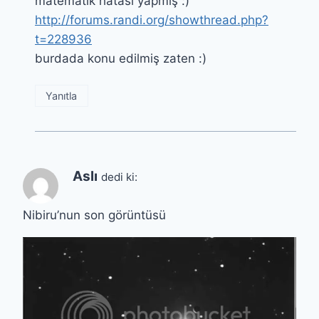
matematik hatası yapmış :)
http://forums.randi.org/showthread.php?
t=228936
burdada konu edilmiş zaten :)
Yanıtla
Aslı
dedi ki:
Nibiru’nun son görüntüsü