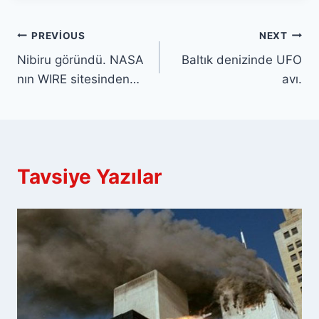
Yazı
PREVIOUS
NEXT
Nibiru göründü. NASA
Baltık denizinde UFO
gezinmesi
nın WIRE sitesinden…
avı.
Tavsiye Yazılar