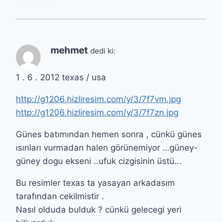
mehmet
dedi ki:
1 . 6 . 2012 texas / usa
http://g1206.hizliresim.com/y/3/7f7vm.jpg
http://g1206.hizliresim.com/y/3/7f7zn.jpg
Günes batımından hemen sonra , cünkü günes
ısınları vurmadan halen görünemiyor …güney-
güney dogu ekseni ..ufuk cizgisinin üstü…
Bu resimler texas ta yasayan arkadasım
tarafından cekilmistir .
Nasıl olduda bulduk ? cünkü gelecegi yeri