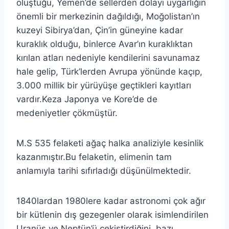
oluştuğu, Yemen’de sellerden dolayı uygarlığın
önemli bir merkezinin dağıldığı, Moğolistan’ın
kuzeyi Sibirya’dan, Çin’in güneyine kadar
kuraklık olduğu, binlerce Avar’ın kuraklıktan
kırılan atları nedeniyle kendilerini savunamaz
hale gelip, Türk’lerden Avrupa yönünde kaçıp,
3.000 millik bir yürüyüşe geçtikleri kayıtları
vardır.Keza Japonya ve Kore’de de
medeniyetler çökmüştür.
M.S 535 felaketi ağaç halka analiziyle kesinlik
kazanmıştır.Bu felaketin, elimenin tam
anlamıyla tarihi sıfırladığı düşünülmektedir.
1840lardan 1980lere kadar astronomi çok ağır
bir kütlenin dış gezegenler olarak isimlendirilen
Uranüs ve Neptün’ü çekiştirdiğini, bazı