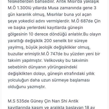
felaketlerden bahsedilir. Antik Mısır’da yaklaşık
M.Ö 1.300lü yıllarda Musa zamanında gene 3
gün karanlık olmuş, Mısırlılar buna yol açan
şeye yokedici adını vermişlerdir. M.Ö 687de Çin
ve başka yerlerdeki kayıtlarda güneşin
gölgesinin 10 derece döndüğü anlatılır.Bu olayın
yarattığı değişiklik 200 senelik bir süreye
yayılmış, büyük jeolojik değişiklikler olmuş,
buzullar erimiştir.M.Ö 747de bu yüzden yeni bir
takvim yapılmıştır. Velikovsky bu takvimin
sebebinin dünyanın yörüngesindeki
değişiklikten dolayı, güneşin etrafındaki yıllık
yolculuğun daha uzun sürmeye başlaması
olduğunu yazmıştır.
M.S 535de Güney Çin Nan Shi Antik
kayıtlarında kasım ve aralıkta başlayan 18 ay