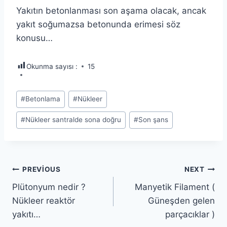
Yakıtın betonlanması son aşama olacak, ancak
yakıt soğumazsa betonunda erimesi söz
konusu…
Okunma sayısı :
15
Post
#
Betonlama
#
Nükleer
Tags:
#
Nükleer santralde sona doğru
#
Son şans
Yazı
PREVIOUS
NEXT
Plütonyum nedir ?
Manyetik Filament (
gezinmesi
Nükleer reaktör
Güneşden gelen
yakıtı…
parçacıklar )