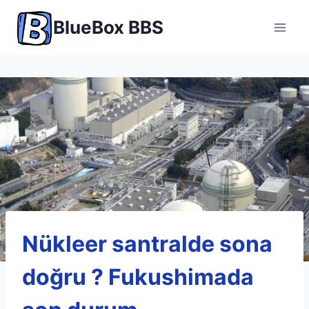
Skip
BlueBox BBS
to
content
Nükleer santralde sona
doğru ? Fukushimada