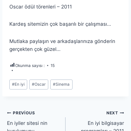
Oscar ödül törenleri – 2011
Kardeş sitemizin çok başarılı bir çalışması…
Mutlaka paylaşın ve arkadaşlarınıza gönderin
gerçekten çok güzel…
Okunma sayısı :
15
Post
#
En iyi
#
Oscar
#
Sinema
Tags:
Yazı
PREVIOUS
NEXT
En iyiler sitesi nin
En iyi bilgisayar
gezinmesi
kurulumunu
programları – 2011