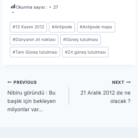
Okunma sayısı :
27
Post
#
13 Kasım 2012
#
Antipode
#
Antipode maps
Tags:
#
Dünyanın zıt noktası
#
Güneş tutulması
#
Tam Güneş tutulması
#
Zıt güneş tutulması
Yazı
PREVIOUS
NEXT
Nibiru göründü : Bu
21 Aralık 2012 de ne
gezinmesi
başlık için bekleyen
olacak ?
milyonlar var…