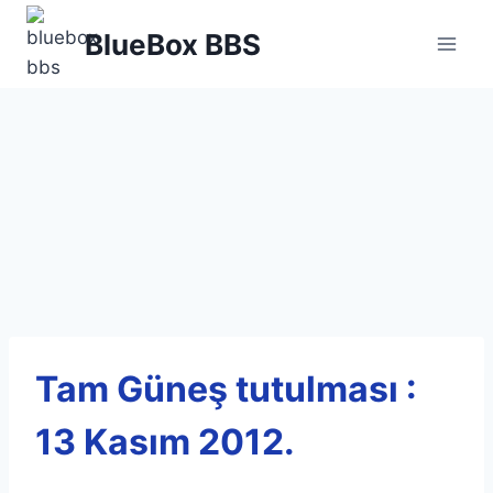
Skip
BlueBox BBS
to
content
Tam Güneş tutulması :
13 Kasım 2012.