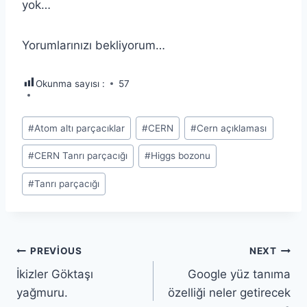
yok…
Yorumlarınızı bekliyorum…
Okunma sayısı :
57
Post
#
Atom altı parçacıklar
#
CERN
#
Cern açıklaması
Tags:
#
CERN Tanrı parçacığı
#
Higgs bozonu
#
Tanrı parçacığı
Yazı
PREVIOUS
NEXT
İkizler Göktaşı
Google yüz tanıma
gezinmesi
yağmuru.
özelliği neler getirecek