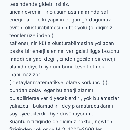
tersindende gidebilirsiniz.
ancak evrenin ilk olusum asamalarında saf
enerji halinde ki yapının bugün gördügümüz
evreni olusturabilmesinin tek yolu (bildigimiz
teoriler üzerinden )
saf enerjinin kütle olusturabilmesine yol acan
baska bir enerji alanının varlıgıdır.Higgs bozonu
maddi bir yapı degil ,icinden gecilen bir enerji
alanıdır diye biliyorum.bunu tespit etmek
inanılmaz zor
( detaylar matematiksel olarak korkunc :) ).
bundan dolayı eger bu enerji alanını
bulabilirlerse var diyeceklerdir , yok bulamazlar
yalnızca ” bulamadık ” deyip arastıracaklarını
söyleyeceklerdir diye düsünüyorum..
Kuantum fiziginde geldigimiz nokta , newton
fiziginden cok önce M.Ö. 1000-2000 ler