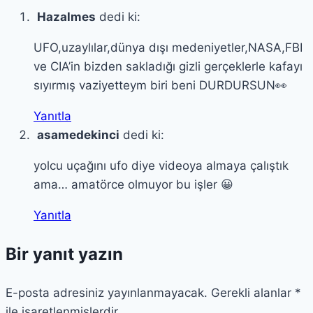
Hazalmes
dedi ki:
UFO,uzaylılar,dünya dışı medeniyetler,NASA,FBI
ve CIA’in bizden sakladığı gizli gerçeklerle kafayı
sıyırmış vaziyetteym biri beni DURDURSUN👀
Yanıtla
asamedekinci
dedi ki:
yolcu uçağını ufo diye videoya almaya çalıştık
ama… amatörce olmuyor bu işler 😀
Yanıtla
Bir yanıt yazın
E-posta adresiniz yayınlanmayacak.
Gerekli alanlar
*
ile işaretlenmişlerdir