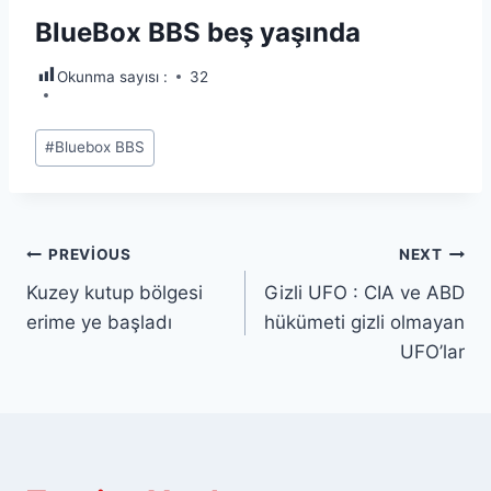
BlueBox BBS beş yaşında
Okunma sayısı :
32
Post
#
Bluebox BBS
Tags:
Yazı
PREVIOUS
NEXT
Kuzey kutup bölgesi
Gizli UFO : CIA ve ABD
gezinmesi
erime ye başladı
hükümeti gizli olmayan
UFO’lar