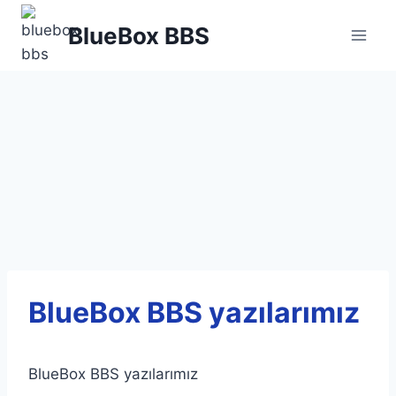
Skip
BlueBox BBS
to
content
BlueBox BBS yazılarımız
BlueBox BBS yazılarımız