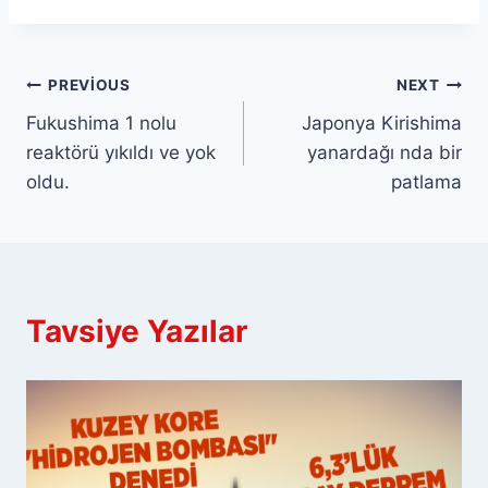
Yazı
PREVIOUS
NEXT
Fukushima 1 nolu
Japonya Kirishima
gezinmesi
reaktörü yıkıldı ve yok
yanardağı nda bir
oldu.
patlama
Tavsiye Yazılar