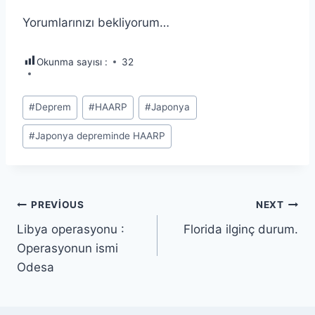
Yorumlarınızı bekliyorum…
Okunma sayısı :
32
Post
#
Deprem
#
HAARP
#
Japonya
Tags:
#
Japonya depreminde HAARP
Yazı
PREVIOUS
NEXT
Libya operasyonu :
Florida ilginç durum.
gezinmesi
Operasyonun ismi
Odesa