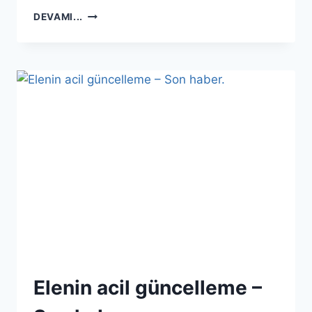
ELENIN
DEVAMI...
SON
BILGILER
–
EKIM
2011
Elenin acil güncelleme –