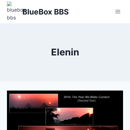
Skip
BlueBox BBS
to
content
Elenin