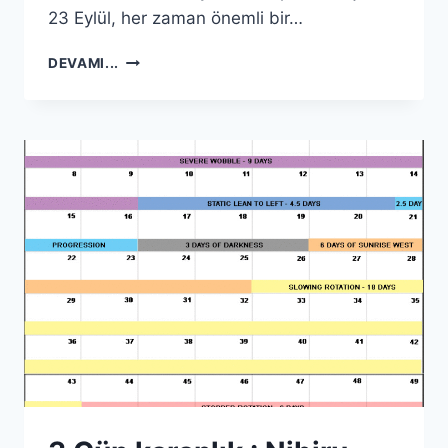
23 Eylül, her zaman önemli bir…
SON
DEVAMI...
ELENIN
HABERLERI
–
27
EYLÜLDE
NE
OLACAK.