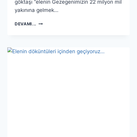
göktaşı “elenin Gezegenimizin 22 milyon mil
yakınına gelmek…
ELENIN
DEVAMI...
NIBIRU,
NWO,
GÜNEŞ,
NASA
COVER
UP