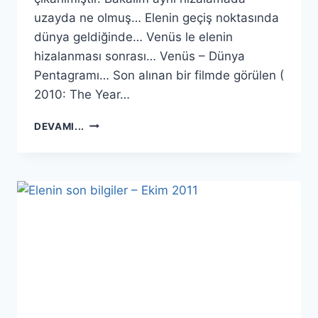
uzayda ne olmuş… Elenin geçiş noktasında
dünya geldiğinde… Venüs le elenin
hizalanması sonrası… Venüs – Dünya
Pentagramı… Son alınan bir filmde görülen (
2010: The Year…
ELENIN
DEVAMI...
16
EKIM
YAKINLAŞMASINDA
NELER
OLABILIR
?