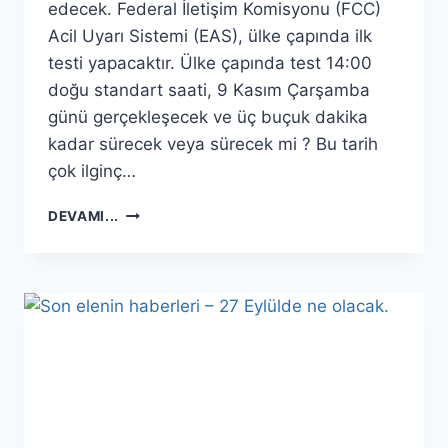
edecek. Federal İletişim Komisyonu (FCC)
Acil Uyarı Sistemi (EAS), ülke çapında ilk
testi yapacaktır. Ülke çapında test 14:00
doğu standart saati, 9 Kasım Çarşamba
günü gerçekleşecek ve üç buçuk dakika
kadar sürecek veya sürecek mi ? Bu tarih
çok ilginç…
ACIL
DEVAMI...
UYARI
SISTEMI
ABD
ÜLKE
ÇAPINDA
ILK
…