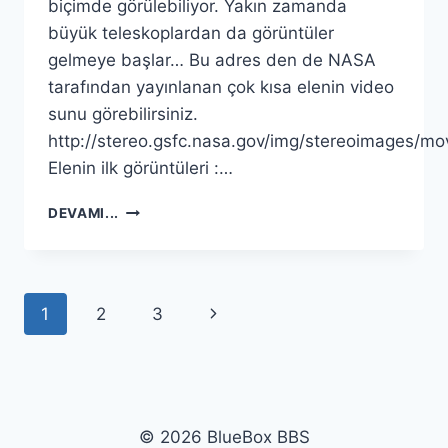
biçimde görülebiliyor. Yakın zamanda
büyük teleskoplardan da görüntüler
gelmeye başlar… Bu adres den de NASA
tarafından yayınlanan çok kısa elenin video
sunu görebilirsiniz.
http://stereo.gsfc.nasa.gov/img/stereoimages/m
Elenin ilk görüntüleri :…
ELENIN
DEVAMI...
ILK
GÖRÜNTÜLERI
GELMEYE
BAŞLADI.
Page
Next
1
2
3
…
navigation
Page
© 2026 BlueBox BBS