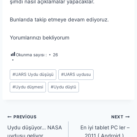
şimdi nasıl açıklamalar yapacaklar.
Bunlarıda takip etmeye devam ediyoruz.
Yorumlarınızı bekliyorum
Okunma sayısı :
26
Post
#
UARS Uydu düşüşü
#
UARS uydusu
Tags:
#
Uydu düşmesi
#
Uydu düştü
Yazı
PREVIOUS
NEXT
Uydu düşüyor… NASA
En iyi tablet PC ler –
gezinmesi
uydusu geliyor,
2011 ( Android ) …