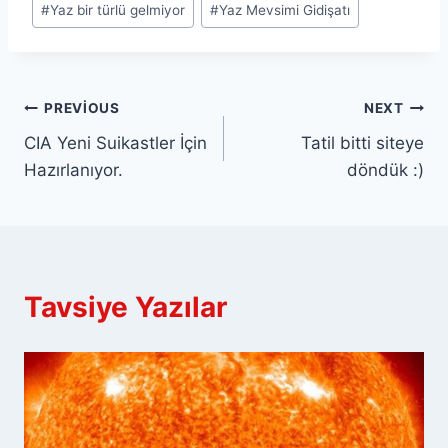
#
Yaz bir türlü gelmiyor
#
Yaz Mevsimi Gidişatı
Yazı
PREVIOUS
NEXT
CIA Yeni Suikastler İçin
Tatil bitti siteye
gezinmesi
Hazırlanıyor.
döndük :)
Tavsiye Yazılar