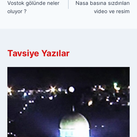
Vostok gölünde neler
Nasa basına sızdırılan
gezinmesi
oluyor ?
video ve resim
Tavsiye Yazılar