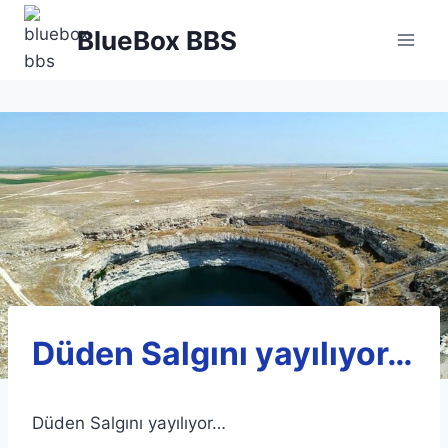
Skip
BlueBox BBS
to
content
Düden Salgını yayılıyor…
Düden Salgını yayılıyor…