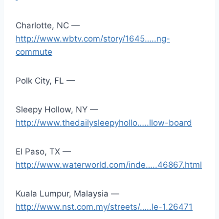
Charlotte, NC —
http://www.wbtv.com/story/1645…..ng-
commute
Polk City, FL —
Sleepy Hollow, NY —
http://www.thedailysleepyhollo…..llow-board
El Paso, TX —
http://www.waterworld.com/inde…..46867.html
Kuala Lumpur, Malaysia —
http://www.nst.com.my/streets/…..le-1.26471