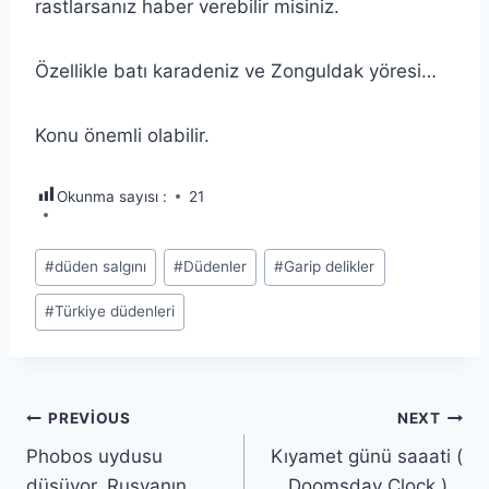
rastlarsanız haber verebilir misiniz.
Özellikle batı karadeniz ve Zonguldak yöresi…
Konu önemli olabilir.
Okunma sayısı :
21
Post
#
düden salgını
#
Düdenler
#
Garip delikler
Tags:
#
Türkiye düdenleri
Yazı
PREVIOUS
NEXT
Phobos uydusu
Kıyamet günü saaati (
gezinmesi
düşüyor. Rusyanın
Doomsday Clock )…