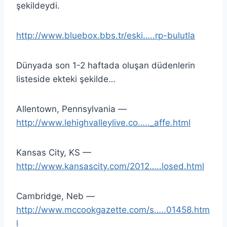
şekildeydi.
http://www.bluebox.bbs.tr/eski…..rp-bulutla
Dünyada son 1-2 haftada oluşan düdenlerin
listeside ekteki şekilde…
Allentown, Pennsylvania —
http://www.lehighvalleylive.co….._affe.html
Kansas City, KS —
http://www.kansascity.com/2012…..losed.html
Cambridge, Neb —
http://www.mccookgazette.com/s…..01458.htm
l