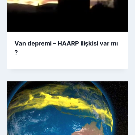
Van depremi – HAARP ilişkisi var mı
?