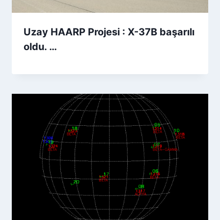
Uzay HAARP Projesi : X-37B başarılı
oldu. …