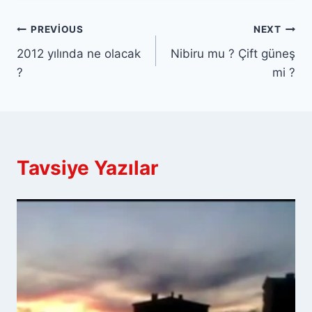
Yazı
PREVIOUS
NEXT
2012 yılında ne olacak
Nibiru mu ? Çift güneş
gezinmesi
?
mi ?
Tavsiye Yazılar