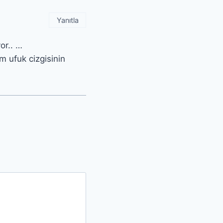
Yanıtla
or.. …
am ufuk cizgisinin