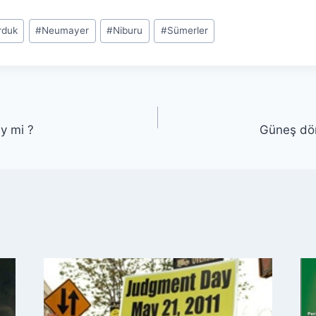
rduk
#
Neumayer
#
Niburu
#
Sümerler
ey mi ?
Güneş dör