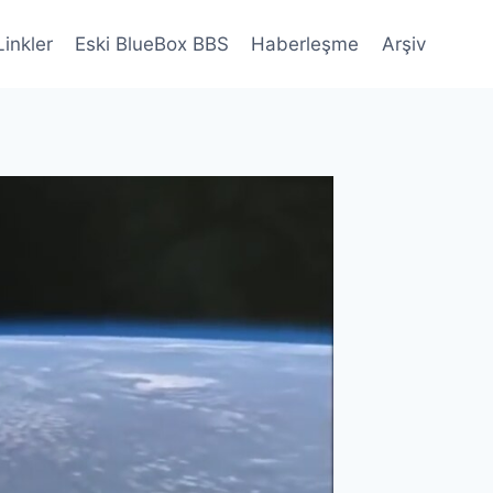
Linkler
Eski BlueBox BBS
Haberleşme
Arşiv