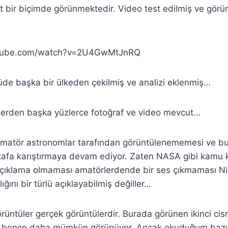
t bir biçimde görünmektedir. Video test edilmiş ve gör
utube.com/watch?v=2U4GwMtJnRQ
de başka bir ülkeden çekilmiş ve analizi eklenmiş…
lerden başka yüzlerce fotoğraf ve video mevcut…
 amatör astronomlar tarafından görüntülenememesi ve bu
 kafa karıştırmaya devam ediyor. Zaten NASA gibi kamu 
açıklama olmaması amatörlerdende bir ses çıkmaması Ni
lığını bir türlü açıklayabilmiş değiller…
rüntüler gerçek görüntülerdir. Burada görünen ikinci cis
li bence daha mümkün görünüyor. Ancak okuduğum bazı b