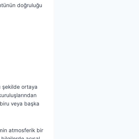
üntünün doğruluğu
 şekilde ortaya
kuruluşlarından
biru veya başka
min atmosferik bir
ilgilerde açısal