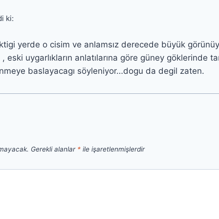
i ki:
ktigi yerde o cisim ve anlamsız derecede büyük görünüy
e , eski uygarlıkların anlatılarına göre güney göklerinde t
nmeye baslayacagı söyleniyor…dogu da degil zaten.
nmayacak.
Gerekli alanlar
*
ile işaretlenmişlerdir