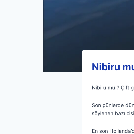
Nibiru mu
Nibiru mu ? Çift 
Son günlerde düny
söylenen bazı cis
En son Hollanda’