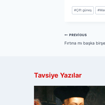
Post
#
Çift güneş
#
Ma
Tags:
Yazı
PREVIOUS
Fırtına mı başka birş
gezinmesi
Tavsiye Yazılar