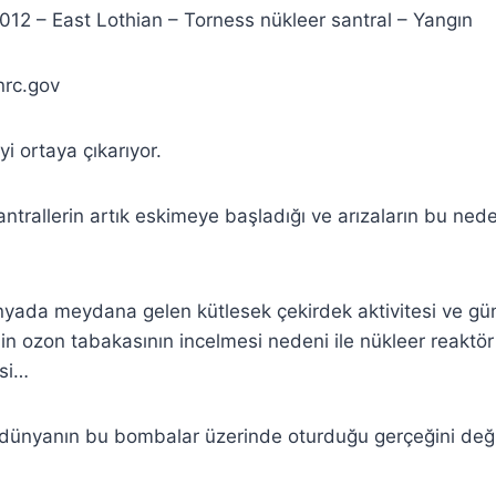
012 – East Lothian – Torness nükleer santral – Yangın
nrc.gov
yi ortaya çıkarıyor.
ntrallerin artık eskimeye başladığı ve arızaların bu nede
dünyada meydana gelen kütlesek çekirdek aktivitesi ve g
nin ozon tabakasının incelmesi nedeni ile nükleer reaktör
si…
 dünyanın bu bombalar üzerinde oturduğu gerçeğini deği