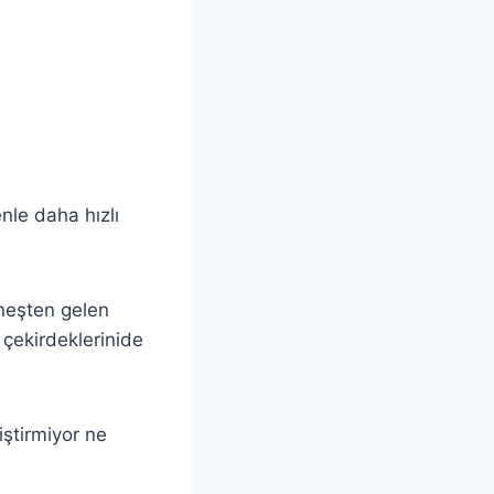
nle daha hızlı
üneşten gelen
 çekirdeklerinide
ştirmiyor ne