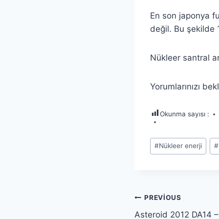
En son japonya fu
değil. Bu şekilde
Nükleer santral ar
Yorumlarınızı bek
Okunma sayısı :
Post
#
Nükleer enerji
#
Tags:
Yazı
PREVIOUS
Asteroid 2012 DA14 –