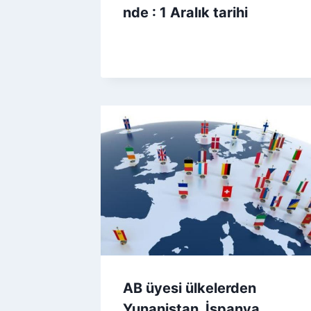
nde : 1 Aralık tarihi
AB üyesi ülkelerden
Yunanistan, İspanya,…