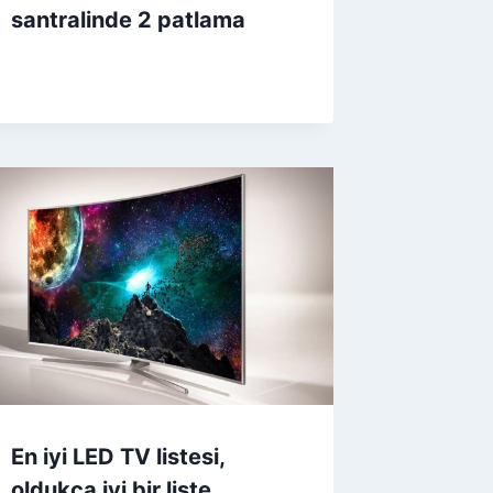
santralinde 2 patlama
En iyi LED TV listesi,
oldukça iyi bir liste