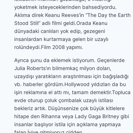
yoketmek isteyeceklerinden bahsediyordu.
Aklıma direk Keanu Reeves’in “The Day the Earth
Stood Still” adlı filmi geldi.Orada Keanu
dünyadaki canlıları yok edip, gezegeni
insanlardan kurtarmaya gelen bir uzaylı
rolündeydi.Film 2008 yapımı.
Ayrıca şunu da eklemek istiyorum. Geçenlerde
Julia Roberts’ın bilmemkaç milyon doları,
uzaydışı yaratıkların araştırılması için bağışladığı
vb. haberler gördüm.Hollywood yıldızları da bu
işin reklamına el attı mı, tamam demektir.Topluca
evde oturup çoluk çombalak uzaylı istilası
bekleriz artık. Düşünsenize çok büyük kitlelere
hitape den Rihanna veya Lady Gaga Britney gibi
insanlar başlıyor istila için açıklama yapmaya
falan.İyiye gitmiyoruz cidden.