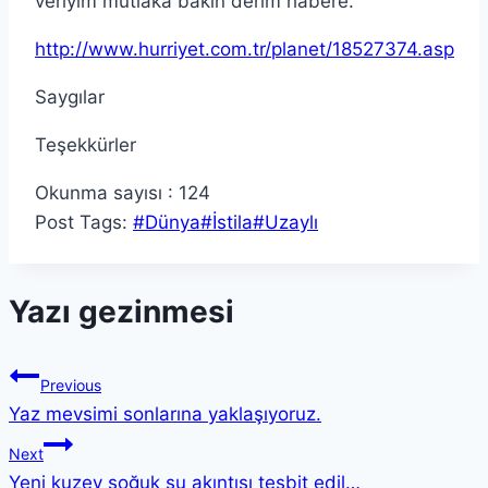
veriyim mutlaka bakın derim habere.
http://www.hurriyet.com.tr/planet/18527374.asp
Saygılar
Teşekkürler
Okunma sayısı :
124
Post Tags:
#
Dünya
#
İstila
#
Uzaylı
Yazı gezinmesi
Previous
Yaz mevsimi sonlarına yaklaşıyoruz.
Next
Yeni kuzey soğuk su akıntısı tesbit edil…