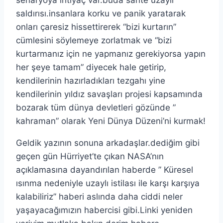
senaryoya ihtiyaç var.buda sahte uzaylı
saldırısı.insanlara korku ve panik yaratarak
onları çaresiz hissettirerek “bizi kurtarın”
cümlesini söylemeye zorlatmak ve “bizi
kurtarmanız için ne yapmanız gerekiyorsa yapın
her şeye tamam” diyecek hale getirip,
kendilerinin hazırladıkları tezgahı yine
kendilerinin yıldız savaşları projesi kapsamında
bozarak tüm dünya devletleri gözünde ”
kahraman” olarak Yeni Dünya Düzeni’ni kurmak!
Geldik yazının sonuna arkadaşlar.dediğim gibi
geçen gün Hürriyet’te çıkan NASA’nın
açıklamasına dayandırılan haberde ” Küresel
ısınma nedeniyle uzaylı istilası ile karşı karşıya
kalabiliriz” haberi aslında daha ciddi neler
yaşayacağımızın habercisi gibi.Linki yeniden