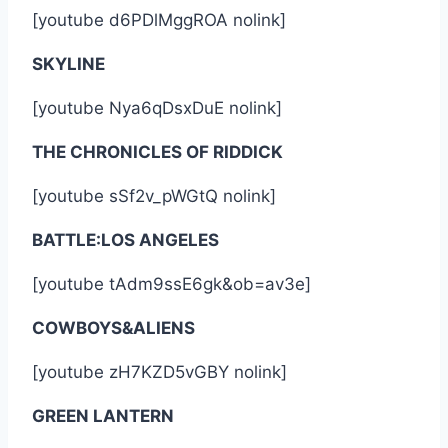
[youtube d6PDlMggROA nolink]
SKYLINE
[youtube Nya6qDsxDuE nolink]
THE CHRONICLES OF RIDDICK
[youtube sSf2v_pWGtQ nolink]
BATTLE:LOS ANGELES
[youtube tAdm9ssE6gk&ob=av3e]
COWBOYS&ALIENS
[youtube zH7KZD5vGBY nolink]
GREEN LANTERN