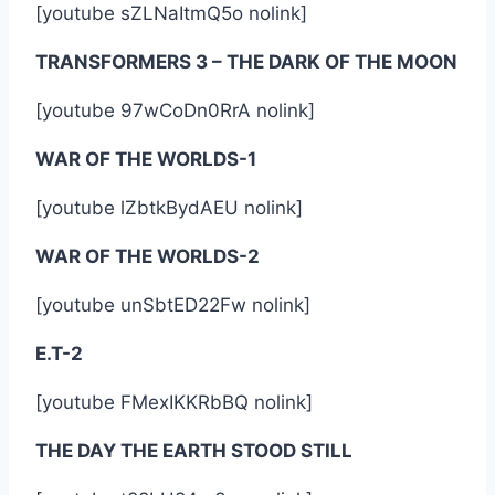
[youtube sZLNaItmQ5o nolink]
TRANSFORMERS 3 – THE DARK OF THE MOON
[youtube 97wCoDn0RrA nolink]
WAR OF THE WORLDS-1
[youtube lZbtkBydAEU nolink]
WAR OF THE WORLDS-2
[youtube unSbtED22Fw nolink]
E.T-2
[youtube FMexIKKRbBQ nolink]
THE DAY THE EARTH STOOD STILL