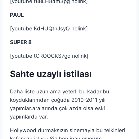
[youtube t88LH84m3pg nolink]
PAUL
[youtube KdHUQtnJsyQ nolink]
SUPER 8
[youtube tCRQQCKS7go nolink]
Sahte uzaylı istilası
Daha liste uzun ama yeterli bu kadar.bu
koyduklarımdan çoğuda 2010-2011 yılı
yapımlar.aralarında çok azda olsa eski
yapımlarda var.
Hollywood durmaksızın sinemayla bu telkinleri
kafamıza işliyor.Siz ben inanmıyorum