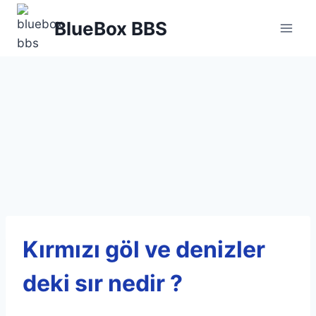
Skip
BlueBox BBS
to
content
Kırmızı göl ve denizler
deki sır nedir ?