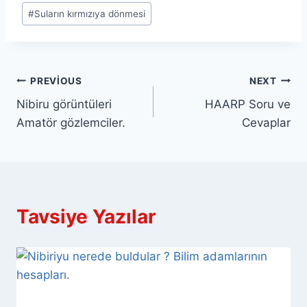
#
Suların kırmızıya dönmesi
Yazı
PREVIOUS
NEXT
Nibiru görüntüleri
HAARP Soru ve
gezinmesi
Amatör gözlemciler.
Cevaplar
Tavsiye Yazılar